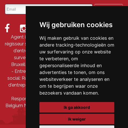
Wij gebruiken cookies
Agent immobilier intermédiaire et agent immobilier
Wij maken gebruik van cookies en
régisseur sous le numéro 509 845 en Belgique - Numéro
andere tracking-technologieën om
d'entreprise : TVA BE-0690 711 066 - Organe de
uw surfervaring op onze website
surveillance : IPI, Rue du Luxembourg 16B, 1000
te verbeteren, om
Bruxelles -
Soumis au code de déontologie du BIV
gepersonaliseerde inhoud en
- Entreprise: DDS Prestige srl/Clavis immo - Siège
advertenties te tonen, om ons
social: Rue Hollebeek 163A, 1630 Linkebeek - Numéro
websiteverkeer te analyseren en
d'entreprise: 0690 711 066 - Compte tiers: BE91 7350
om te begrijpen waar onze
5719 0376
bezoekers vandaan komen.
Responsabilité professionnelle et garantie via AXA
Belgium NV – police n° 730.390.160 -
Privacy statement
Ik ga akkoord
Ik weiger