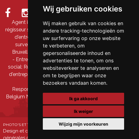
Wij gebruiken cookies
Agent immobilier intermédiaire et agent immobilier
Wij maken gebruik van cookies en
régisseur sous le numéro 509 845 en Belgique - Numéro
andere tracking-technologieën om
d'entreprise : TVA BE-0690 711 066 - Organe de
uw surfervaring op onze website
surveillance : IPI, Rue du Luxembourg 16B, 1000
te verbeteren, om
Bruxelles -
Soumis au code de déontologie du BIV
gepersonaliseerde inhoud en
- Entreprise: DDS Prestige srl/Clavis immo - Siège
advertenties te tonen, om ons
social: Rue Hollebeek 163A, 1630 Linkebeek - Numéro
websiteverkeer te analyseren en
d'entreprise: 0690 711 066 - Compte tiers: BE91 7350
om te begrijpen waar onze
5719 0376
bezoekers vandaan komen.
Responsabilité professionnelle et garantie via AXA
Belgium NV – police n° 730.390.160 -
Privacy statement
Ik ga akkoord
Ik weiger
Wijzig mijn voorkeuren
PHOTO'S ET TEXTES COPYRIGHT © CLAVIS IMMO
Design et code source copyright © Omnicasa -
Conditions
générales d'utilisation du site