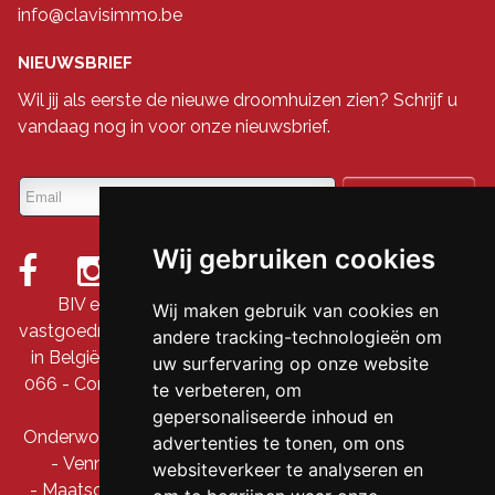
info@clavisimmo.be
NIEUWSBRIEF
Wil jij als eerste de nieuwe droomhuizen zien? Schrijf u
vandaag nog in voor onze nieuwsbrief.
Wij gebruiken cookies
BIV erkende vastgoedmakelaar-bemiddelaar &
Wij maken gebruik van cookies en
vastgoedmakelaar-rentmeester onder nummer 509 845
andere tracking-technologieën om
in België - Ondernemingsnummer: BTW BE-0690 711
uw surfervaring op onze website
066 - Controleorgaan: BIV, Luxemburgstraat 16B, 1000
te verbeteren, om
Brussel
gepersonaliseerde inhoud en
Onderworpen aan de
deontologische code
van het BIV
advertenties te tonen, om ons
- Vennootschap: DDS Prestige bv / Clavis immo
websiteverkeer te analyseren en
- Maatschappelijke zetel: Hollebeekstraat 163 A,1630