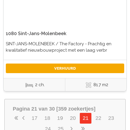
1080 Sint-Jans-Molenbeek
SINT-JANS-MOLENBEEK / The Factory - Prachtig en
kwalitatief nieuwbouwproject met een laag verbr
VERHUURD
2 ch.
81.7 m2
Pagina 21 van 30 [359 zoekertjes]
17
18
19
20
21
22
23
24
25