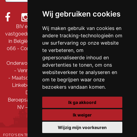
Wij gebruiken cookies
BIV erkende vastgoedmakelaar-bemiddelaar &
Wij maken gebruik van cookies en
vastgoedmakelaar-rentmeester onder nummer 509 845
andere tracking-technologieën om
in België - Ondernemingsnummer: BTW BE-0690 711
uw surfervaring op onze website
066 - Controleorgaan: BIV, Luxemburgstraat 16B, 1000
te verbeteren, om
Brussel
gepersonaliseerde inhoud en
Onderworpen aan de
deontologische code
van het BIV
advertenties te tonen, om ons
- Vennootschap: DDS Prestige bv / Clavis immo
websiteverkeer te analyseren en
- Maatschappelijke zetel: Hollebeekstraat 163 A,1630
om te begrijpen waar onze
Linkebeek - Ondernemingsnummer.: 0690 711 066
bezoekers vandaan komen.
Derdenrekening: BE91 7350 5719 0376
Beroepsaansprakelijkheid en garantie via AXA Belgium
Ik ga akkoord
NV – polis nr. 730.390.160 -
Privacy statement
Ik weiger
Wijzig mijn voorkeuren
FOTO'S EN TEKST COPYRIGHT © CLAVIS IMMO