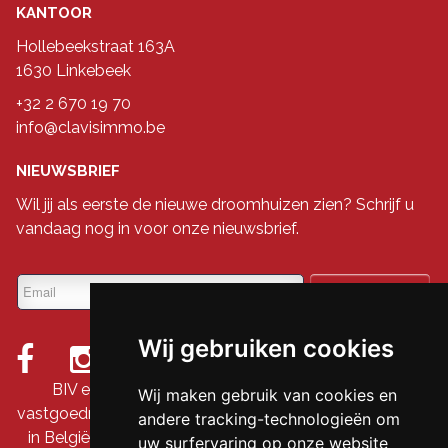
KANTOOR
Hollebeekstraat 163A
1630 Linkebeek
+32 2 670 19 70
info@clavisimmo.be
NIEUWSBRIEF
Wil jij als eerste de nieuwe droomhuizen zien? Schrijf u
vandaag nog in voor onze nieuwsbrief.
Wij gebruiken cookies
BIV erkende vastgoedmakelaar-bemiddelaar &
Wij maken gebruik van cookies en
vastgoedmakelaar-rentmeester onder nummer 509 845
andere tracking-technologieën om
in België - Ondernemingsnummer: BTW BE-0690 711
uw surfervaring op onze website